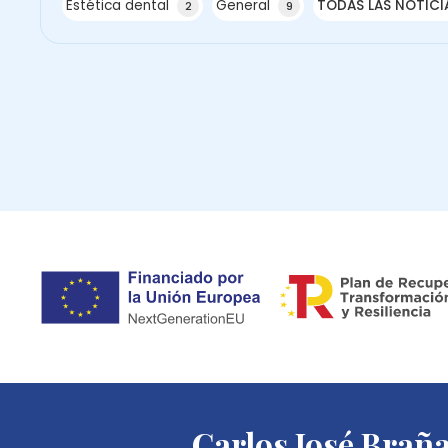
Estética dental
General
TODAS LAS NOTICI
2
9
Carlos José Braña