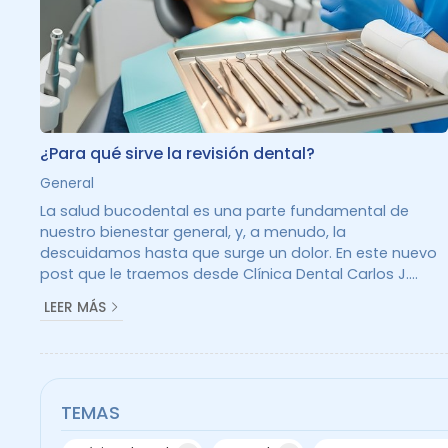
¿Para qué sirve la revisión dental?
General
La salud bucodental es una parte fundamental de
nuestro bienestar general, y, a menudo, la
descuidamos hasta que surge un dolor. En este nuevo
post que le traemos desde Clínica Dental Carlos J.
Braña Rey, en Santiago de Compostela, le contaremos
LEER MÁS
la importancia de las revisiones y la prevención.
Detección temprana de problemas Durante la revisión,
su odontólogo de confianza examinará
meticulosamente su boca en busca de los primeros
signos de problemas. Esto incluye: Caries. Incluso las
TEMAS
más...