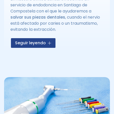
servicio de endodoncia en Santiago de
Compostela con el que le ayudaremos a
salvar sus piezas dentales
, cuando el nervio
está afectado por caries o un traumatismo,
evitando la extracción.
En Carlos José Braña Rey, lo primero que
Seguir leyendo
hacemos es aplicar
anestesia
para
insensibilizar la zona y después, nuestros
endodoncistas en Santiago
harán un hueco
para eliminar el tejido interno. Por último, se
desinfectan los conductos y se
rellena la
cavidad.
El tratamiento suele durar entre 30
minutos y 1 hora y media, según la pieza a
tratar.