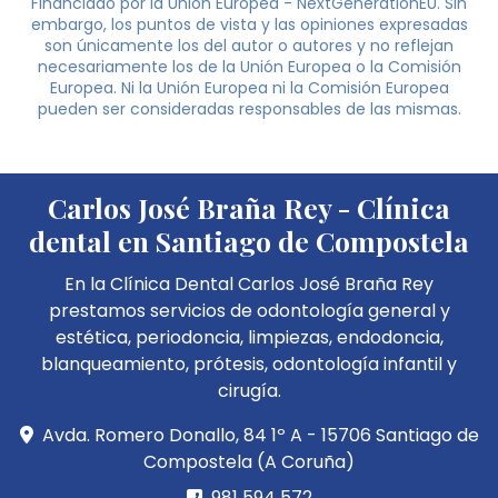
Financiado por la Unión Europea - NextGenerationEU. Sin
embargo, los puntos de vista y las opiniones expresadas
son únicamente los del autor o autores y no reflejan
necesariamente los de la Unión Europea o la Comisión
Europea. Ni la Unión Europea ni la Comisión Europea
pueden ser consideradas responsables de las mismas.
Carlos José Braña Rey - Clínica
dental en Santiago de Compostela
En la Clínica Dental Carlos José Braña Rey
prestamos servicios de odontología general y
estética, periodoncia, limpiezas, endodoncia,
blanqueamiento, prótesis, odontología infantil y
cirugía.
Avda. Romero Donallo, 84 1º A - 15706 Santiago de
Compostela (A Coruña)
981 594 572