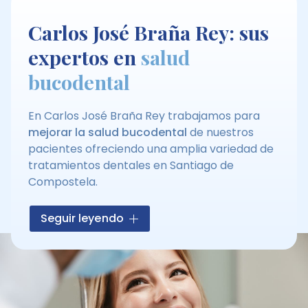
Carlos José Braña Rey: sus
expertos en
salud
bucodental
En Carlos José Braña Rey trabajamos para
mejorar la salud bucodental
de nuestros
pacientes ofreciendo una amplia variedad de
tratamientos dentales en Santiago de
Compostela.
Contamos con un equipo de profesionales que
Seguir leyendo
ofrecen servicios de
odontología
,
endodoncias
,
prótesis
,
periodoncia
y
estética dental
con la máxima
profesionalidad y personalización. Ofrecemos
la mejor calidad en todos nuestros productos