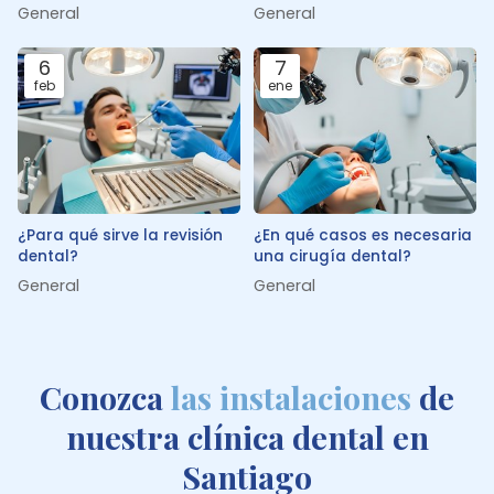
cepillar los dientes?
General
General
6
7
feb
ene
¿Para qué sirve la revisión
¿En qué casos es necesaria
dental?
una cirugía dental?
General
General
Conozca
las instalaciones
de
nuestra clínica dental en
Santiago